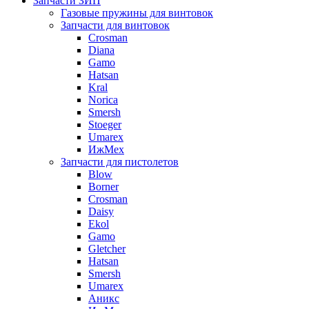
Запчасти ЗИП
Газовые пружины для винтовок
Запчасти для винтовок
Crosman
Diana
Gamo
Hatsan
Kral
Norica
Smersh
Stoeger
Umarex
ИжМех
Запчасти для пистолетов
Blow
Borner
Crosman
Daisy
Ekol
Gamo
Gletcher
Hatsan
Smersh
Umarex
Аникс