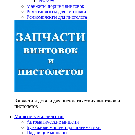
ИжМех
Манжеты поршня винтовок
Ремкомплекты для винтовки
Ремкомплекты для пистолета
Запчасти и детали для пневматических винтовок и
пистолетов
Мишени металлические
Автоматические мишени
Бумажные мишени для пневматики
Падающие мишени