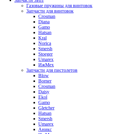
Запчасти ЗИП
Газовые пружины для винтовок
Запчасти для винтовок
Crosman
Diana
Gamo
Hatsan
Kral
Norica
Smersh
Stoeger
Umarex
ИжМех
Запчасти для пистолетов
Blow
Borner
Crosman
Daisy
Ekol
Gamo
Gletcher
Hatsan
Smersh
Umarex
Аникс