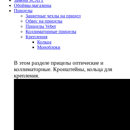
Замена SCATT
Обоймы-магазины
Прицелы
Защитные чехлы на прицел
Обвес на прицелы
Прицелы Veber
Коллиматорные прицелы
Крепления
Кольца
Моноблоки
В этом разделе прицелы оптические и
коллиматорные. Кронштейны, кольца для
крепления.