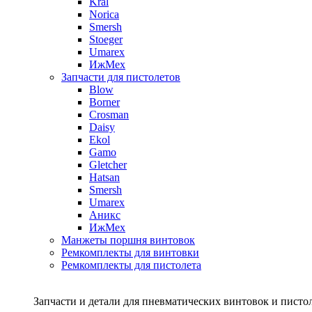
Kral
Norica
Smersh
Stoeger
Umarex
ИжМех
Запчасти для пистолетов
Blow
Borner
Crosman
Daisy
Ekol
Gamo
Gletcher
Hatsan
Smersh
Umarex
Аникс
ИжМех
Манжеты поршня винтовок
Ремкомплекты для винтовки
Ремкомплекты для пистолета
Запчасти и детали для пневматических винтовок и писто