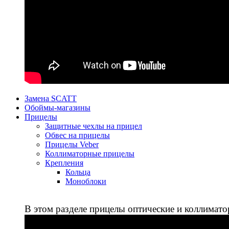
Замена SCATT
Обоймы-магазины
Прицелы
Защитные чехлы на прицел
Обвес на прицелы
Прицелы Veber
Коллиматорные прицелы
Крепления
Кольца
Моноблоки
В этом разделе прицелы оптические и коллимато