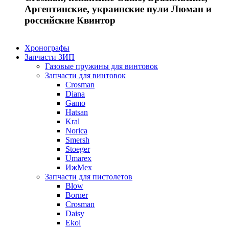
Аргентинские, украинские пули Люман и
российские Квинтор
Хронографы
Запчасти ЗИП
Газовые пружины для винтовок
Запчасти для винтовок
Crosman
Diana
Gamo
Hatsan
Kral
Norica
Smersh
Stoeger
Umarex
ИжМех
Запчасти для пистолетов
Blow
Borner
Crosman
Daisy
Ekol