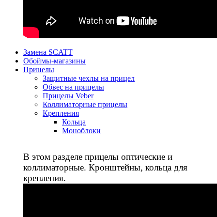
Замена SCATT
Обоймы-магазины
Прицелы
Защитные чехлы на прицел
Обвес на прицелы
Прицелы Veber
Коллиматорные прицелы
Крепления
Кольца
Моноблоки
В этом разделе прицелы оптические и
коллиматорные. Кронштейны, кольца для
крепления.