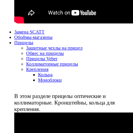
Замена SCATT
Обоймы-магазины
Прицелы
Защитные чехлы на прицел
Обвес на прицелы
Прицелы Veber
Коллиматорные прицелы
Крепления
Кольца
Моноблоки
В этом разделе прицелы оптические и
коллиматорные. Кронштейны, кольца для
крепления.