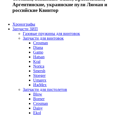
Аргентинские, украинские пули Люман и
российские Квинтор
Хронографы
Запчасти ЗИП
Газовые пружины для винтовок
Запчасти для винтовок
Crosman
Diana
Gamo
Hatsan
Kral
Norica
Smersh
Stoeger
Umarex
ИжМех
Запчасти для пистолетов
Blow
Borner
Crosman
Daisy
Ekol