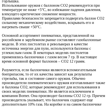
горлышка.
Использование оружия с баллоном CO2 рекомендуется при
температуре не ниже +5°С, во избежание падения давления,
влекущего критическое снижение мощности.
Правилами безопасности запрещается подвергать баллон CO2
сильному механическому воздействию, вскрывать его и
нагревать свыше +50°С.
Основной ассортимент пневматики, представленной на
российском и зарубежном рынке составляют газобаллонные
модели. В этих пистолетах и револьверах в качестве
источника энергии для пули, используются баллоны с
углекислым газом. В некоторых моделях пистолетов
применялись баллончики с газом весом 7 гр. В настоящее
время основной формат баллонов – CO2 12 грамм.
Разумеется, если баллончики являются вспомогательным
боеприпасом, то от их качества зависит как результаты
стрельбы, так и состояние самого оружия. Обычно
производители пневматического оружия изготавливают также
и баллоны CO2, которые рекомендуют для использования в
своих моделях пневматики. Не является исключением и
компания Borner. Она производит баллоны CO2 12 гр. Причем
производитель указывает, что баллончик содержит еще
дополнительно 10% газа. На коробке и на самом баллончике