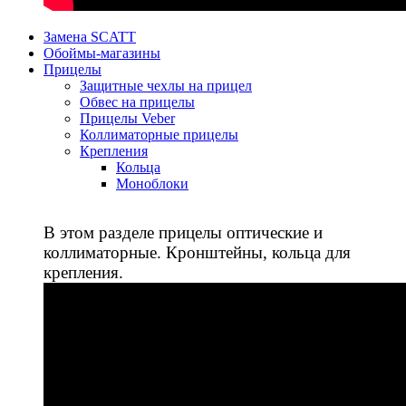
Замена SCATT
Обоймы-магазины
Прицелы
Защитные чехлы на прицел
Обвес на прицелы
Прицелы Veber
Коллиматорные прицелы
Крепления
Кольца
Моноблоки
В этом разделе прицелы оптические и
коллиматорные. Кронштейны, кольца для
крепления.