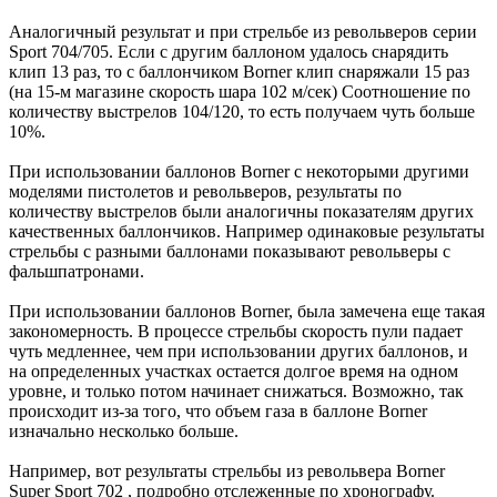
Аналогичный результат и при стрельбе из револьверов серии
Sport 704/705. Если с другим баллоном удалось снарядить
клип 13 раз, то с баллончиком Borner клип снаряжали 15 раз
(на 15-м магазине скорость шара 102 м/сек) Соотношение по
количеству выстрелов 104/120, то есть получаем чуть больше
10%.
При использовании баллонов Borner с некоторыми другими
моделями пистолетов и револьверов, результаты по
количеству выстрелов были аналогичны показателям других
качественных баллончиков. Например одинаковые результаты
стрельбы с разными баллонами показывают револьверы с
фальшпатронами.
При использовании баллонов Borner, была замечена еще такая
закономерность. В процессе стрельбы скорость пули падает
чуть медленнее, чем при использовании других баллонов, и
на определенных участках остается долгое время на одном
уровне, и только потом начинает снижаться. Возможно, так
происходит из-за того, что объем газа в баллоне Borner
изначально несколько больше.
Например, вот результаты стрельбы из револьвера Borner
Super Sport 702 , подробно отслеженные по хронографу.