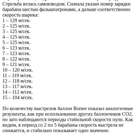
Стрельба велась самовзводом. Сначала указан номер зарядки
барабана шестью фальшпатронами, а дальше соответственно
скорость шарика:
1 – 129 м/сек.
2 – 125 м/сек.
3 – 125 м/сек.
4 – 125 м/сек.
5 – 125 м/сек.
6 – 123 м/сек.
7 – 123 м/сек.
8 – 122 м/сек.
9 – 121 м/сек.
10 – 120 м/сек.
11 – 119 м/сек.
12 – 118 м/сек.
13 – 117 м/сек.
14 – 112 м/сек.
15 – 104 м/сек.
По количеству выстрелов баллон Borner показал аналогичные
результаты, как при использовании других баллончиков CO2,
но зато наблюдаются периоды стабильной скорости пули. Как
видим, в период со 2 по 5 барабаны скорость выстрела не
снижается, и стабильно показывает одно значение.