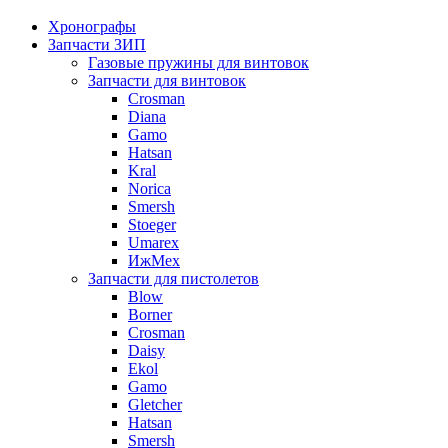
Хронографы
Запчасти ЗИП
Газовые пружины для винтовок
Запчасти для винтовок
Crosman
Diana
Gamo
Hatsan
Kral
Norica
Smersh
Stoeger
Umarex
ИжМех
Запчасти для пистолетов
Blow
Borner
Crosman
Daisy
Ekol
Gamo
Gletcher
Hatsan
Smersh