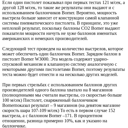
Если один пистолет показывал при первых тестах 121 м/сек, а
другой 128 м/сек, то такие же результаты они выдают и с
использованием баллончиков Borner. Вероятно, мощность
выстрела больше зависит от конструкции самой клапанной
системы пневматического пистолета. В принципе, это уже
неплохой результат, поскольку баллоны CO2 Borner выдают
показатели мощности ничуть не хуже баллонов именитых
американских и немецких производителей.
Следующий тест проведем на количество выстрелов, которое
может обеспечить один баллончик Borner. Зарядим баллон в
пистолет Borner W3000. Эта модель содержит ударно-
спусковой механизм и клапанную систему аналогичную с
некоторыми другими пистолетами Borner, поэтому результаты
теста можно будет отнести и на несколько других моделей.
При первых стрельбах с использованием баллонов других
производителей одного баллона хватало на 8 магазинов
(полноценными мы считали выстрелы, со скоростью больше
100 м/сек) Пистолет, снаряженный баллончиком
Bornerпоказал результат – 9 магазинов (на девятом магазине
скорость шара 107-109 м/сек) То есть в первом случае 152
выстрела, а с баллоном Borner –171. В процентном
отношении, разница примерно 10%, как и указано на
баллончике.