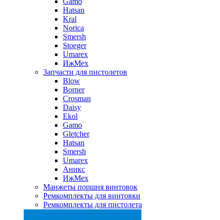
Gamo
Hatsan
Kral
Norica
Smersh
Stoeger
Umarex
ИжМех
Запчасти для пистолетов
Blow
Borner
Crosman
Daisy
Ekol
Gamo
Gletcher
Hatsan
Smersh
Umarex
Аникс
ИжМех
Манжеты поршня винтовок
Ремкомплекты для винтовки
Ремкомплекты для пистолета