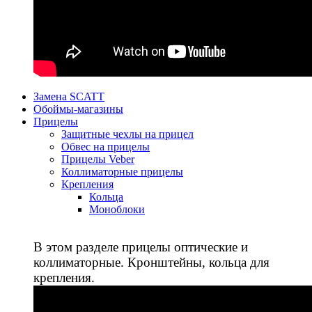
Замена SCATT
Обоймы-магазины
Прицелы
Защитные чехлы на прицел
Обвес на прицелы
Прицелы Veber
Коллиматорные прицелы
Крепления
Кольца
Моноблоки
В этом разделе прицелы оптические и
коллиматорные. Кронштейны, кольца для
крепления.