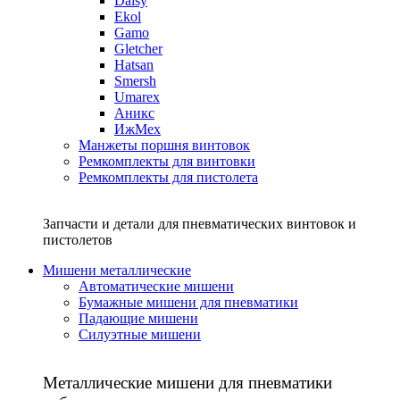
Daisy
Ekol
Gamo
Gletcher
Hatsan
Smersh
Umarex
Аникс
ИжМех
Манжеты поршня винтовок
Ремкомплекты для винтовки
Ремкомплекты для пистолета
Запчасти и детали для пневматических винтовок и
пистолетов
Мишени металлические
Автоматические мишени
Бумажные мишени для пневматики
Падающие мишени
Силуэтные мишени
Металлические мишени для пневматики