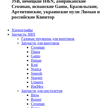
JSB, немецкие H&N, американские
Crosman, испанские Gamo, Бразильские,
Аргентинские, украинские пули Люман и
российские Квинтор
Хронографы
Запчасти ЗИП
Газовые пружины для винтовок
Запчасти для винтовок
Crosman
Diana
Gamo
Hatsan
Kral
Norica
Smersh
Stoeger
Umarex
ИжМех
Запчасти для пистолетов
Blow
Borner
Crosman