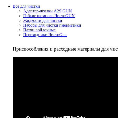
Всё для чистки
Адаптер-иголки A2S GUN
Гибкие шомпола ЧистоGUN
Жидкости для чистки
Наборы для чистки пневматики
Патчи войлочные
Переходники ЧистоGun
Приспособления и расходные материалы для чис