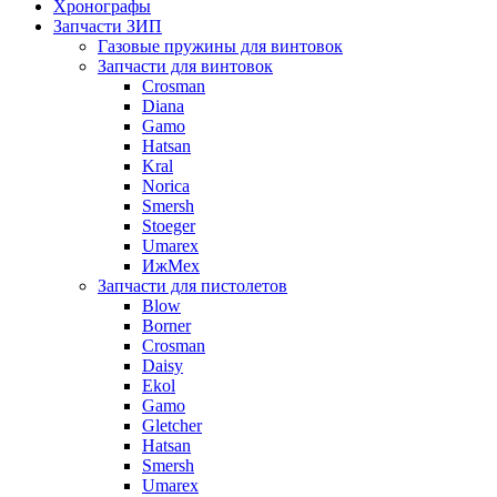
Хронографы
Запчасти ЗИП
Газовые пружины для винтовок
Запчасти для винтовок
Crosman
Diana
Gamo
Hatsan
Kral
Norica
Smersh
Stoeger
Umarex
ИжМех
Запчасти для пистолетов
Blow
Borner
Crosman
Daisy
Ekol
Gamo
Gletcher
Hatsan
Smersh
Umarex