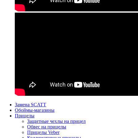
Замена SCATT
Обоймы-магазины
Прицелы
Защитные чехлы на прицел
Обвес на прицелы
Прицелы Veber
Коллиматорные прицелы