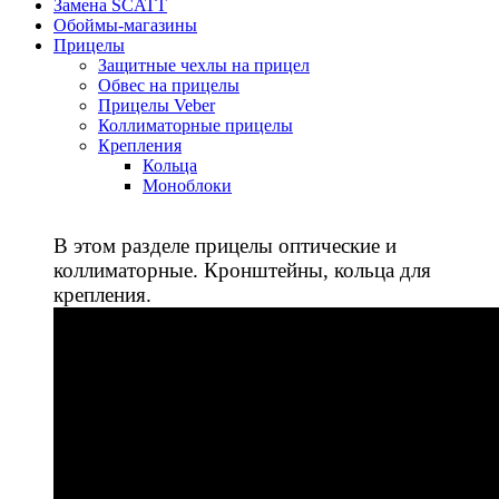
Замена SCATT
Обоймы-магазины
Прицелы
Защитные чехлы на прицел
Обвес на прицелы
Прицелы Veber
Коллиматорные прицелы
Крепления
Кольца
Моноблоки
В этом разделе прицелы оптические и
коллиматорные. Кронштейны, кольца для
крепления.