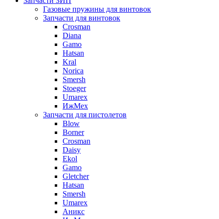
Запчасти ЗИП
Газовые пружины для винтовок
Запчасти для винтовок
Crosman
Diana
Gamo
Hatsan
Kral
Norica
Smersh
Stoeger
Umarex
ИжМех
Запчасти для пистолетов
Blow
Borner
Crosman
Daisy
Ekol
Gamo
Gletcher
Hatsan
Smersh
Umarex
Аникс