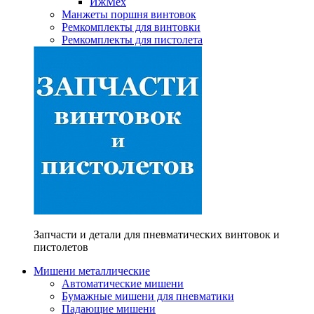
ИжМех
Манжеты поршня винтовок
Ремкомплекты для винтовки
Ремкомплекты для пистолета
Запчасти и детали для пневматических винтовок и
пистолетов
Мишени металлические
Автоматические мишени
Бумажные мишени для пневматики
Падающие мишени