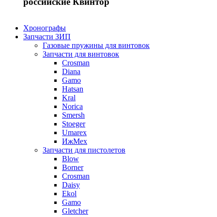
российские Квинтор
Хронографы
Запчасти ЗИП
Газовые пружины для винтовок
Запчасти для винтовок
Crosman
Diana
Gamo
Hatsan
Kral
Norica
Smersh
Stoeger
Umarex
ИжМех
Запчасти для пистолетов
Blow
Borner
Crosman
Daisy
Ekol
Gamo
Gletcher