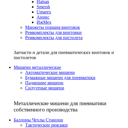
Hatsan
Smersh
Umarex
Аникс
ИжМех
Манжеты поршня винтовок
Ремкомплекты для винтовки
Ремкомплекты для пистолета
Запчасти и детали для пневматических винтовок и
пистолетов
Мишени металлические
Автоматические мишени
Бумажные мишени для пневматики
Падающие мишени
Силуэтные мишени
Металлические мишени для пневматики
собственного производства
Баллоны Чехлы Станции
Тактические рюкзаки