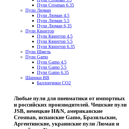
Пули Crosman 6.35
Пули Люман
Пули Люман 4.5
Пули Люман 5.5
Пули Люман 6,35
Пули Квинтор
Пули Квинтор 4.5
Пули Квинтор 5.5
Пули Квинтор 6.35
Пули Шмель
Пули Gamo
Пули Gamo 4.5
Пули Gamo 5.5
Пули Gamo 6.35
Шарики BB
Баллончики CO2
Любые пули для пневматики от импортных
и российских производителей. Чешские пули
JSB, немецкие H&N, американские
Crosman, испанские Gamo, Бразильские,
Аргентинские, украинские пули Люман и