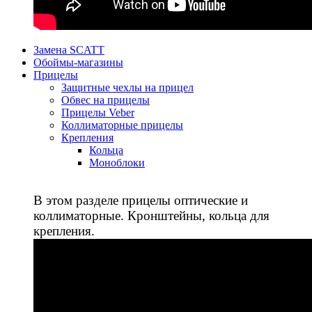
Замена SCATT
Обоймы-магазины
Прицелы
Защитные чехлы на прицел
Обвес на прицелы
Прицелы Veber
Коллиматорные прицелы
Крепления
Кольца
Моноблоки
В этом разделе прицелы оптические и
коллиматорные. Кронштейны, кольца для
крепления.