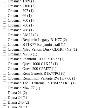
Crosman 1389 (
1
)
Crosman 2100 (
2
)
Crosman 397 (
1
)
Crosman 66 (
1
)
Crosman 760 (
1
)
Crosman 766 (
1
)
Crosman 788 (
1
)
Crosman AM77 (
2
)
Crosman Benjamin Legacy B1K77 (
2
)
Crosman BT1K77 Benjamin Trail (
1
)
Crosman Nitro Venom Dusk CD1K77NP (
1
)
Crosman NPSS (
1
)
Crosman Phantom 1000 CS1K77 (
1
)
Crosman Quest 1000 C1K77 (
1
)
Crosman Quest 500 C5M77 (
1
)
Crosman Rem Genesis R1K77PG (
1
)
Crosman Remington Vantage RW1K77X (
1
)
Crosman Tac 1 Extreme CST8M22XKT (
1
)
Crosman М4-177 (
1
)
Diana 21 (
2
)
Diana 24 (
1
)
Diana 240 (
2
)
Diana 28 (
1
)