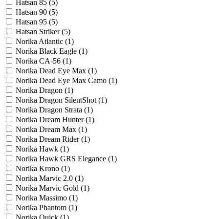
Hatsan 85 (
5
)
Hatsan 90 (
5
)
Hatsan 95 (
5
)
Hatsan Striker (
5
)
Norika Atlantic (
1
)
Norika Black Eagle (
1
)
Norika CA-56 (
1
)
Norika Dead Eye Max (
1
)
Norika Dead Eye Max Camo (
1
)
Norika Dragon (
1
)
Norika Dragon SilentShot (
1
)
Norika Dragon Strata (
1
)
Norika Dream Hunter (
1
)
Norika Dream Max (
1
)
Norika Dream Rider (
1
)
Norika Hawk (
1
)
Norika Hawk GRS Elegance (
1
)
Norika Krono (
1
)
Norika Marvic 2.0 (
1
)
Norika Marvic Gold (
1
)
Norika Massimo (
1
)
Norika Phantom (
1
)
Norika Quick (
1
)