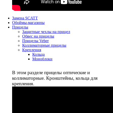
Замена SCATT
Обоймы-магазины
Прицелы
Защитные чехлы на прицел
Обвес на прицелы
Прицелы Veber
Коллиматорные прицелы
Крепления
Кольца
Моноблоки
В этом разделе прицелы оптические и
коллиматорные. Кронштейны, кольца для
крепления.