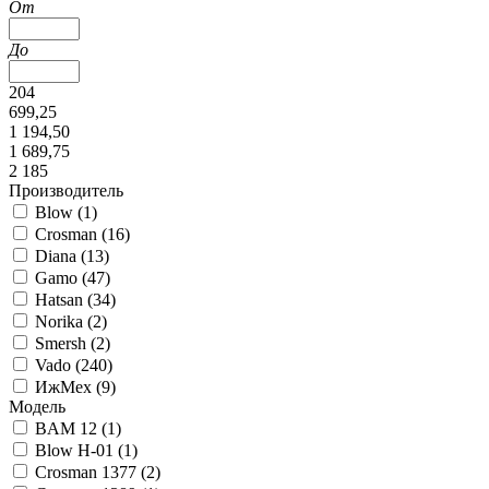
От
До
204
699,25
1 194,50
1 689,75
2 185
Производитель
Blow (
1
)
Crosman (
16
)
Diana (
13
)
Gamo (
47
)
Hatsan (
34
)
Norika (
2
)
Smersh (
2
)
Vado (
240
)
ИжМех (
9
)
Модель
BAM 12 (
1
)
Blow H-01 (
1
)
Crosman 1377 (
2
)