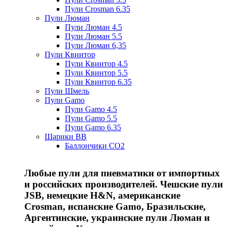
Пули Crosman 6.35
Пули Люман
Пули Люман 4.5
Пули Люман 5.5
Пули Люман 6,35
Пули Квинтор
Пули Квинтор 4.5
Пули Квинтор 5.5
Пули Квинтор 6.35
Пули Шмель
Пули Gamo
Пули Gamo 4.5
Пули Gamo 5.5
Пули Gamo 6.35
Шарики BB
Баллончики CO2
Любые пули для пневматики от импортных
и российских производителей. Чешские пули
JSB, немецкие H&N, американские
Crosman, испанские Gamo, Бразильские,
Аргентинские, украинские пули Люман и