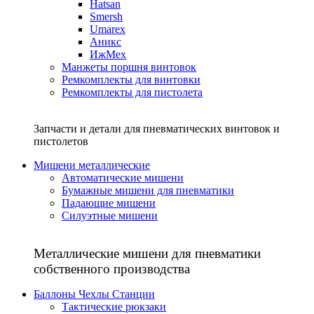
Hatsan
Smersh
Umarex
Аникс
ИжМех
Манжеты поршня винтовок
Ремкомплекты для винтовки
Ремкомплекты для пистолета
Запчасти и детали для пневматических винтовок и
пистолетов
Мишени металлические
Автоматические мишени
Бумажные мишени для пневматики
Падающие мишени
Силуэтные мишени
Металлические мишени для пневматики
собственного производства
Баллоны Чехлы Станции
Тактические рюкзаки