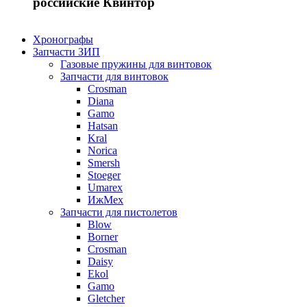
российские Квинтор
Хронографы
Запчасти ЗИП
Газовые пружины для винтовок
Запчасти для винтовок
Crosman
Diana
Gamo
Hatsan
Kral
Norica
Smersh
Stoeger
Umarex
ИжМех
Запчасти для пистолетов
Blow
Borner
Crosman
Daisy
Ekol
Gamo
Gletcher