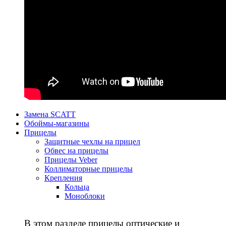
Замена SCATT
Обоймы-магазины
Прицелы
Защитные чехлы на прицел
Обвес на прицелы
Прицелы Veber
Коллиматорные прицелы
Крепления
Кольца
Моноблоки
В этом разделе прицелы оптические и