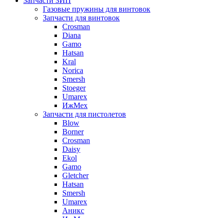
Запчасти ЗИП
Газовые пружины для винтовок
Запчасти для винтовок
Crosman
Diana
Gamo
Hatsan
Kral
Norica
Smersh
Stoeger
Umarex
ИжМех
Запчасти для пистолетов
Blow
Borner
Crosman
Daisy
Ekol
Gamo
Gletcher
Hatsan
Smersh
Umarex
Аникс