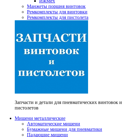
ИжМех
Манжеты поршня винтовок
Ремкомплекты для винтовки
Ремкомплекты для пистолета
Запчасти и детали для пневматических винтовок и
пистолетов
Мишени металлические
Автоматические мишени
Бумажные мишени для пневматики
Падающие мишени