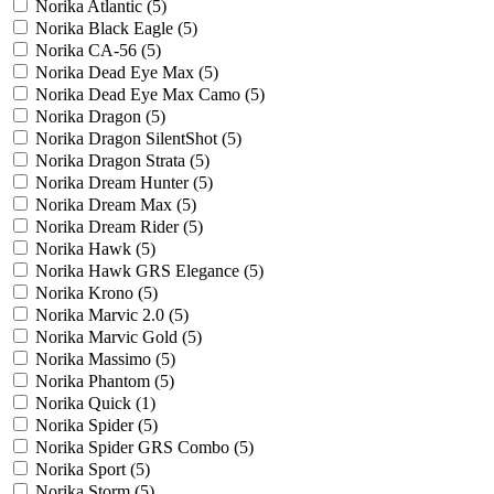
Norika Atlantic (
5
)
Norika Black Eagle (
5
)
Norika CA-56 (
5
)
Norika Dead Eye Max (
5
)
Norika Dead Eye Max Camo (
5
)
Norika Dragon (
5
)
Norika Dragon SilentShot (
5
)
Norika Dragon Strata (
5
)
Norika Dream Hunter (
5
)
Norika Dream Max (
5
)
Norika Dream Rider (
5
)
Norika Hawk (
5
)
Norika Hawk GRS Elegance (
5
)
Norika Krono (
5
)
Norika Marvic 2.0 (
5
)
Norika Marvic Gold (
5
)
Norika Massimo (
5
)
Norika Phantom (
5
)
Norika Quick (
1
)
Norika Spider (
5
)
Norika Spider GRS Combo (
5
)
Norika Sport (
5
)
Norika Storm (
5
)