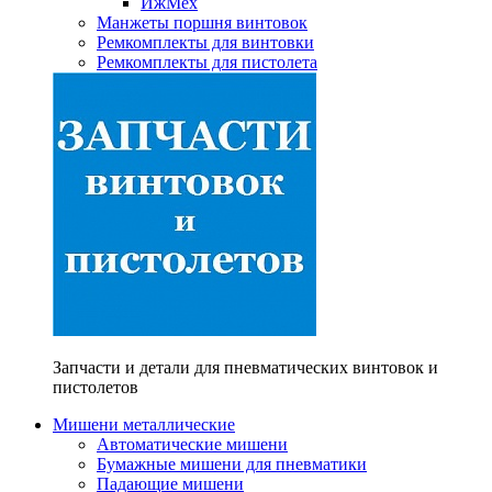
ИжМех
Манжеты поршня винтовок
Ремкомплекты для винтовки
Ремкомплекты для пистолета
Запчасти и детали для пневматических винтовок и
пистолетов
Мишени металлические
Автоматические мишени
Бумажные мишени для пневматики
Падающие мишени