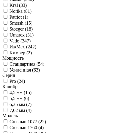
Kral (
33
)
Norika (
81
)
Patriot (
1
)
Smersh (
15
)
Stoeger (
18
)
Umarex (
31
)
Vado (
347
)
ИжМех (
242
)
Кимвер (
2
)
Мощность
Стандартная (
54
)
Усиленная (
63
)
Серия
Pro (
24
)
Калибр
4,5 мм (
15
)
5,5 мм (
6
)
6,35 мм (
7
)
7,62 мм (
4
)
Модель
Crosman 1077 (
22
)
Crosman 1760 (
4
)