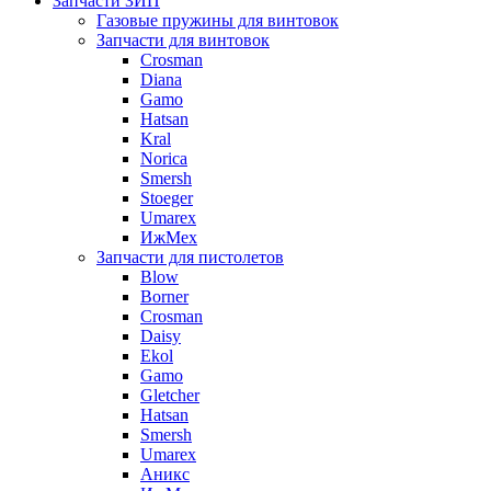
Запчасти ЗИП
Газовые пружины для винтовок
Запчасти для винтовок
Crosman
Diana
Gamo
Hatsan
Kral
Norica
Smersh
Stoeger
Umarex
ИжМех
Запчасти для пистолетов
Blow
Borner
Crosman
Daisy
Ekol
Gamo
Gletcher
Hatsan
Smersh
Umarex
Аникс