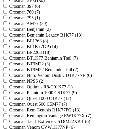
Crosman 2100 (
30
)
Crosman 397 (
6
)
Crosman 760 (
7
)
Crosman 795 (
1
)
Crosman AM77 (
29
)
Crosman Benjamin (
2
)
Crosman Benjamin Legacy B1K77 (
13
)
Crosman BP1763 (
8
)
Crosman BP1K77GP (
14
)
Crosman BP2263 (
18
)
Crosman BT1K77 Benjamin Trail (
7
)
Crosman BT9M22 (
3
)
Crosman BT9M22 Benjamin Trail (
2
)
Crosman Nitro Venom Dusk CD1K77NP (
6
)
Crosman NPSS (
2
)
Crosman Optimus R8-C01K77 (
1
)
Crosman Phantom 1000 CS1K77 (
9
)
Crosman Quest 1000 C1K77 (
12
)
Crosman Quest 500 C5M77 (
7
)
Crosman Rem Genesis R1K77PG (
13
)
Crosman Remington Vantage RW1K77X (
7
)
Crosman Tac 1 Extreme CST8M22XKT (
6
)
Crosman Venom CVW1K77NP (
6
)