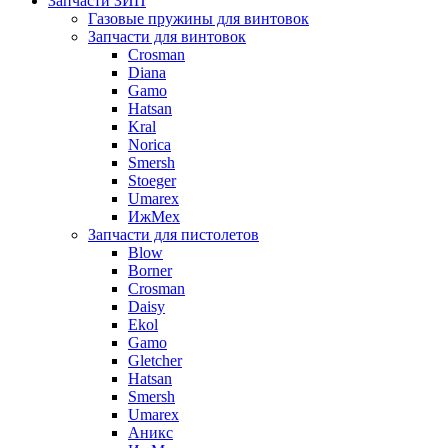
Запчасти ЗИП
Газовые пружины для винтовок
Запчасти для винтовок
Crosman
Diana
Gamo
Hatsan
Kral
Norica
Smersh
Stoeger
Umarex
ИжМех
Запчасти для пистолетов
Blow
Borner
Crosman
Daisy
Ekol
Gamo
Gletcher
Hatsan
Smersh
Umarex
Аникс