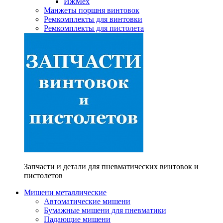
ИжМех
Манжеты поршня винтовок
Ремкомплекты для винтовки
Ремкомплекты для пистолета
Запчасти и детали для пневматических винтовок и
пистолетов
Мишени металлические
Автоматические мишени
Бумажные мишени для пневматики
Падающие мишени