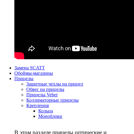
Замена SCATT
Обоймы-магазины
Прицелы
Защитные чехлы на прицел
Обвес на прицелы
Прицелы Veber
Коллиматорные прицелы
Крепления
Кольца
Моноблоки
В этом разделе прицелы оптические и