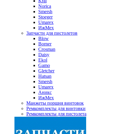
Kral
Norica
Smersh
Stoeger
Umarex
ИжМех
Запчасти для пистолетов
Blow
Borner
Crosman
Daisy
Ekol
Gamo
Gletcher
Hatsan
Smersh
Umarex
Аникс
ИжМех
Манжеты поршня винтовок
Ремкомплекты для винтовки
Ремкомплекты для пистолета