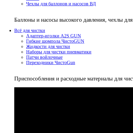
Чехлы для баллонов и насосов ВД
Баллоны и насосы высокого давления, чехлы для
Всё для чистки
Адаптер-иголки A2S GUN
Гибкие шомпола ЧистоGUN
Жидкости для чистки
Наборы для чистки пневматики
Патчи войлочные
Переходники ЧистоGun
Приспособления и расходные материалы для чис