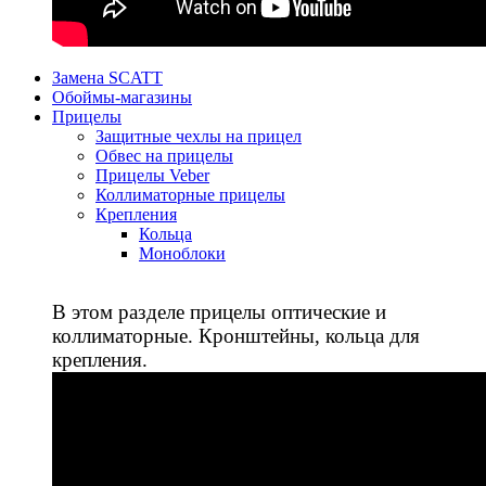
Замена SCATT
Обоймы-магазины
Прицелы
Защитные чехлы на прицел
Обвес на прицелы
Прицелы Veber
Коллиматорные прицелы
Крепления
Кольца
Моноблоки
В этом разделе прицелы оптические и
коллиматорные. Кронштейны, кольца для
крепления.