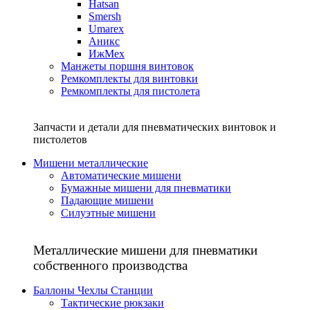
Hatsan
Smersh
Umarex
Аникс
ИжМех
Манжеты поршня винтовок
Ремкомплекты для винтовки
Ремкомплекты для пистолета
Запчасти и детали для пневматических винтовок и
пистолетов
Мишени металлические
Автоматические мишени
Бумажные мишени для пневматики
Падающие мишени
Силуэтные мишени
Металлические мишени для пневматики
собственного производства
Баллоны Чехлы Станции
Тактические рюкзаки