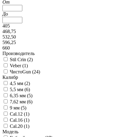
От
До
405
468,75
532,50
596,25
660
Производитель
Stil Crin (
2
)
Veber (
1
)
ЧистоGun (
24
)
Калибр
4,5 мм (
2
)
5,5 мм (
6
)
6,35 мм (
5
)
7,62 мм (
6
)
9 мм (
5
)
Cal.12 (
1
)
Cal.16 (
1
)
Cal.20 (
1
)
Модель