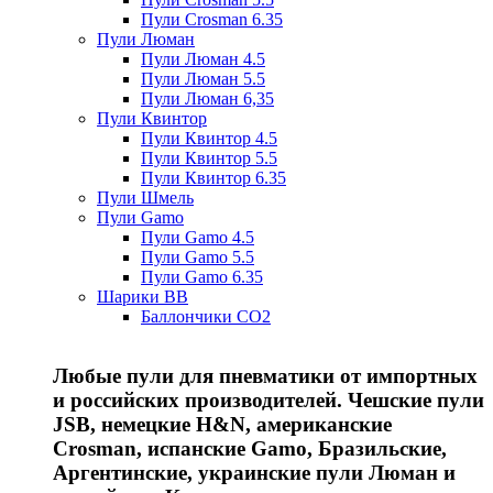
Пули Crosman 6.35
Пули Люман
Пули Люман 4.5
Пули Люман 5.5
Пули Люман 6,35
Пули Квинтор
Пули Квинтор 4.5
Пули Квинтор 5.5
Пули Квинтор 6.35
Пули Шмель
Пули Gamo
Пули Gamo 4.5
Пули Gamo 5.5
Пули Gamo 6.35
Шарики BB
Баллончики CO2
Любые пули для пневматики от импортных
и российских производителей. Чешские пули
JSB, немецкие H&N, американские
Crosman, испанские Gamo, Бразильские,
Аргентинские, украинские пули Люман и