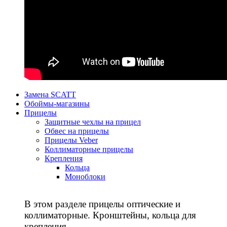
Замена SCATT
Обоймы-магазины
Прицелы
Защитные чехлы на прицел
Обвес на прицелы
Прицелы Veber
Коллиматорные прицелы
Крепления
Кольца
Моноблоки
В этом разделе прицелы оптические и
коллиматорные. Кронштейны, кольца для
крепления.