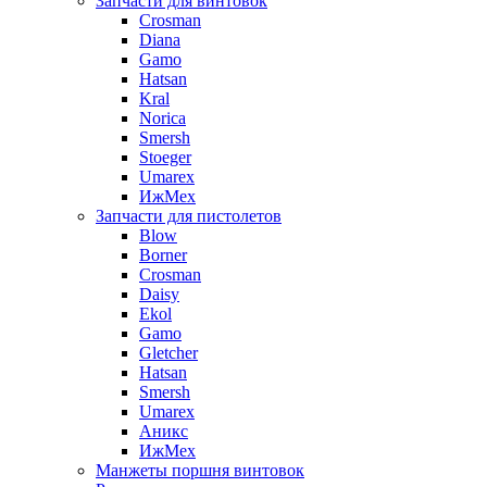
Запчасти для винтовок
Crosman
Diana
Gamo
Hatsan
Kral
Norica
Smersh
Stoeger
Umarex
ИжМех
Запчасти для пистолетов
Blow
Borner
Crosman
Daisy
Ekol
Gamo
Gletcher
Hatsan
Smersh
Umarex
Аникс
ИжМех
Манжеты поршня винтовок