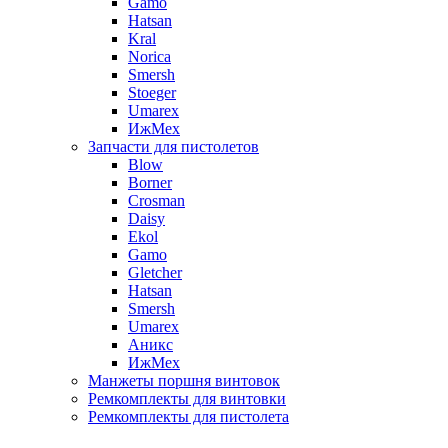
Gamo
Hatsan
Kral
Norica
Smersh
Stoeger
Umarex
ИжМех
Запчасти для пистолетов
Blow
Borner
Crosman
Daisy
Ekol
Gamo
Gletcher
Hatsan
Smersh
Umarex
Аникс
ИжМех
Манжеты поршня винтовок
Ремкомплекты для винтовки
Ремкомплекты для пистолета