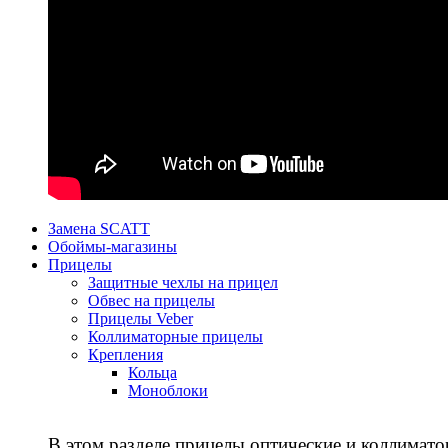
Замена SCATT
Обоймы-магазины
Прицелы
Защитные чехлы на прицел
Обвес на прицелы
Прицелы Veber
Коллиматорные прицелы
Крепления
Кольца
Моноблоки
В этом разделе прицелы оптические и коллимато