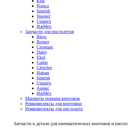
Kral
Norica
Smersh
Stoeger
Umarex
ИжМех
Запчасти для пистолетов
Blow
Borner
Crosman
Daisy
Ekol
Gamo
Gletcher
Hatsan
Smersh
Umarex
Аникс
ИжМех
Манжеты поршня винтовок
Ремкомплекты для винтовки
Ремкомплекты для пистолета
Запчасти и детали для пневматических винтовок и писто