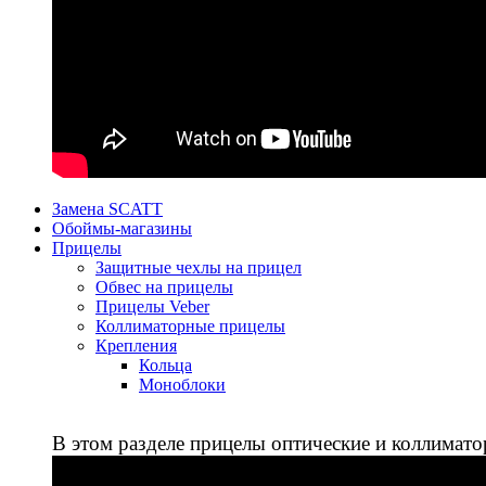
Замена SCATT
Обоймы-магазины
Прицелы
Защитные чехлы на прицел
Обвес на прицелы
Прицелы Veber
Коллиматорные прицелы
Крепления
Кольца
Моноблоки
В этом разделе прицелы оптические и коллимато