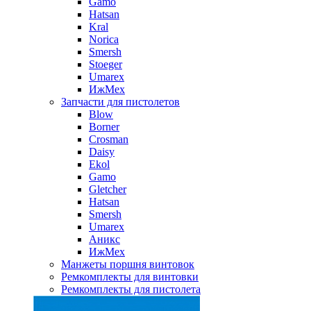
Gamo
Hatsan
Kral
Norica
Smersh
Stoeger
Umarex
ИжМех
Запчасти для пистолетов
Blow
Borner
Crosman
Daisy
Ekol
Gamo
Gletcher
Hatsan
Smersh
Umarex
Аникс
ИжМех
Манжеты поршня винтовок
Ремкомплекты для винтовки
Ремкомплекты для пистолета