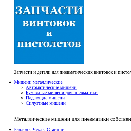
Запчасти и детали для пневматических винтовок и писто
Мишени металлические
Автоматические мишени
Бумажные мишени для пневматики
Падающие мишени
Силуэтные мишени
Металлические мишени для пневматики собствен
Баллоны Чехлы Станции