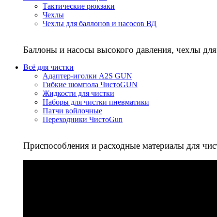
Тактические рюкзаки
Чехлы
Чехлы для баллонов и насосов ВД
Баллоны и насосы высокого давления, чехлы для
Всё для чистки
Адаптер-иголки A2S GUN
Гибкие шомпола ЧистоGUN
Жидкости для чистки
Наборы для чистки пневматики
Патчи войлочные
Переходники ЧистоGun
Приспособления и расходные материалы для чис