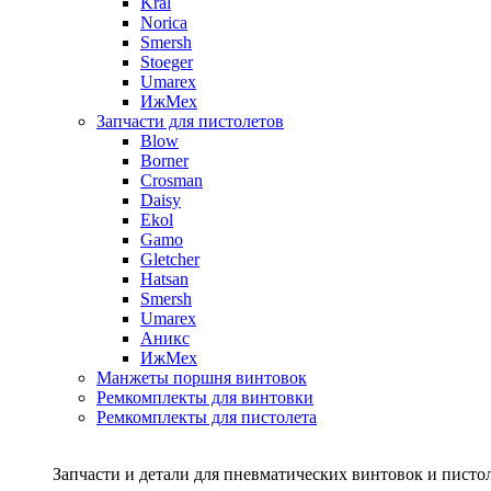
Kral
Norica
Smersh
Stoeger
Umarex
ИжМех
Запчасти для пистолетов
Blow
Borner
Crosman
Daisy
Ekol
Gamo
Gletcher
Hatsan
Smersh
Umarex
Аникс
ИжМех
Манжеты поршня винтовок
Ремкомплекты для винтовки
Ремкомплекты для пистолета
Запчасти и детали для пневматических винтовок и писто