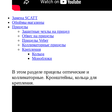
Замена SCATT
Обоймы-магазины
Прицелы
Защитные чехлы на прицел
Обвес на прицелы
Прицелы Veber
Коллиматорные прицелы
Крепления
Кольца
Моноблоки
В этом разделе прицелы оптические и
коллиматорные. Кронштейны, кольца для
крепления.