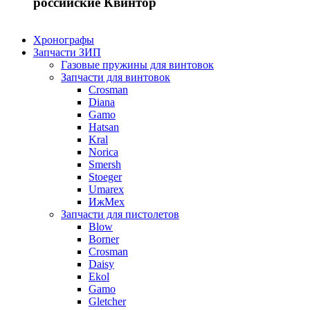
российские Квинтор
Хронографы
Запчасти ЗИП
Газовые пружины для винтовок
Запчасти для винтовок
Crosman
Diana
Gamo
Hatsan
Kral
Norica
Smersh
Stoeger
Umarex
ИжМех
Запчасти для пистолетов
Blow
Borner
Crosman
Daisy
Ekol
Gamo
Gletcher