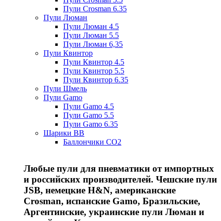
Пули Crosman 6.35
Пули Люман
Пули Люман 4.5
Пули Люман 5.5
Пули Люман 6,35
Пули Квинтор
Пули Квинтор 4.5
Пули Квинтор 5.5
Пули Квинтор 6.35
Пули Шмель
Пули Gamo
Пули Gamo 4.5
Пули Gamo 5.5
Пули Gamo 6.35
Шарики BB
Баллончики CO2
Любые пули для пневматики от импортных
и российских производителей. Чешские пули
JSB, немецкие H&N, американские
Crosman, испанские Gamo, Бразильские,
Аргентинские, украинские пули Люман и