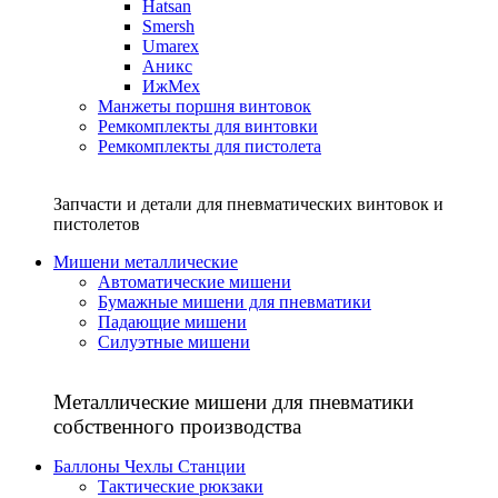
Hatsan
Smersh
Umarex
Аникс
ИжМех
Манжеты поршня винтовок
Ремкомплекты для винтовки
Ремкомплекты для пистолета
Запчасти и детали для пневматических винтовок и
пистолетов
Мишени металлические
Автоматические мишени
Бумажные мишени для пневматики
Падающие мишени
Силуэтные мишени
Металлические мишени для пневматики
собственного производства
Баллоны Чехлы Станции
Тактические рюкзаки