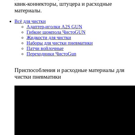
квик-коннекторы, штуцера и расходные
материалы.
Всё для чистки
Адаптер-иголки A2S GUN
Гибкие шомпола ЧистоGUN
Жидкости для чистки
Наборы для чистки пневматики
Патчи войлочные
Переходники ЧистоGun
Приспособления и расходные материалы для
чистки пневматики