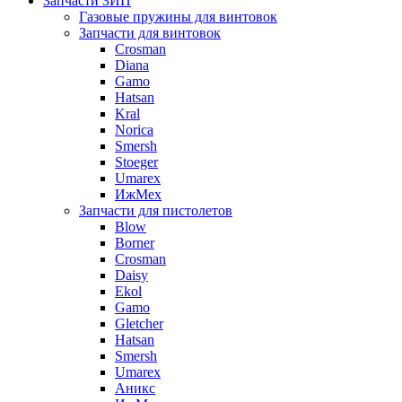
Запчасти ЗИП
Газовые пружины для винтовок
Запчасти для винтовок
Crosman
Diana
Gamo
Hatsan
Kral
Norica
Smersh
Stoeger
Umarex
ИжМех
Запчасти для пистолетов
Blow
Borner
Crosman
Daisy
Ekol
Gamo
Gletcher
Hatsan
Smersh
Umarex
Аникс