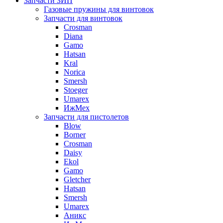
Запчасти ЗИП
Газовые пружины для винтовок
Запчасти для винтовок
Crosman
Diana
Gamo
Hatsan
Kral
Norica
Smersh
Stoeger
Umarex
ИжМех
Запчасти для пистолетов
Blow
Borner
Crosman
Daisy
Ekol
Gamo
Gletcher
Hatsan
Smersh
Umarex
Аникс