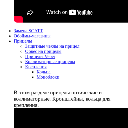
Замена SCATT
Обоймы-магазины
Прицелы
Защитные чехлы на прицел
Обвес на прицелы
Прицелы Veber
Коллиматорные прицелы
Крепления
Кольца
Моноблоки
В этом разделе прицелы оптические и
коллиматорные. Кронштейны, кольца для
крепления.