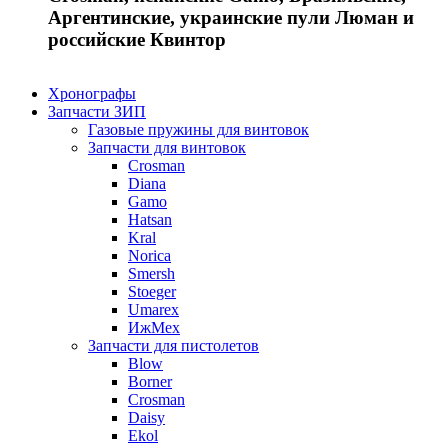
Аргентинские, украинские пули Люман и
российские Квинтор
Хронографы
Запчасти ЗИП
Газовые пружины для винтовок
Запчасти для винтовок
Crosman
Diana
Gamo
Hatsan
Kral
Norica
Smersh
Stoeger
Umarex
ИжМех
Запчасти для пистолетов
Blow
Borner
Crosman
Daisy
Ekol