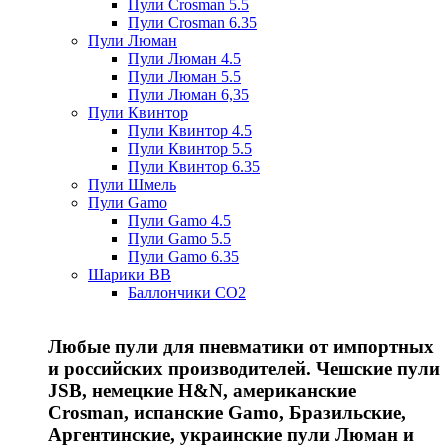
Пули Crosman 5.5
Пули Crosman 6.35
Пули Люман
Пули Люман 4.5
Пули Люман 5.5
Пули Люман 6,35
Пули Квинтор
Пули Квинтор 4.5
Пули Квинтор 5.5
Пули Квинтор 6.35
Пули Шмель
Пули Gamo
Пули Gamo 4.5
Пули Gamo 5.5
Пули Gamo 6.35
Шарики BB
Баллончики CO2
Любые пули для пневматики от импортных
и российских производителей. Чешские пули
JSB, немецкие H&N, американские
Crosman, испанские Gamo, Бразильские,
Аргентинские, украинские пули Люман и