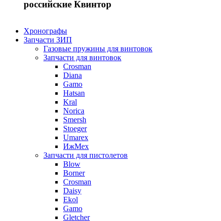
российские Квинтор
Хронографы
Запчасти ЗИП
Газовые пружины для винтовок
Запчасти для винтовок
Crosman
Diana
Gamo
Hatsan
Kral
Norica
Smersh
Stoeger
Umarex
ИжМех
Запчасти для пистолетов
Blow
Borner
Crosman
Daisy
Ekol
Gamo
Gletcher