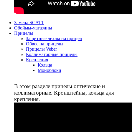
Замена SCATT
Обоймы-магазины
Прицелы
Защитные чехлы на прицел
Обвес на прицелы
Прицелы Veber
Коллиматорные прицелы
Крепления
Кольца
Моноблоки
В этом разделе прицелы оптические и
коллиматорные. Кронштейны, кольца для
крепления.