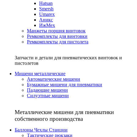
Hatsan
Smersh
Umarex
Аникс
ИжМех
Манжеты поршня винтовок
Ремкомплекты для винтовки
Ремкомплекты для пистолета
Запчасти и детали для пневматических винтовок и
пистолетов
Мишени металлические
Автоматические мишени
Бумажные мишени для пневматики
Падающие мишени
Силуэтные мишени
Металлические мишени для пневматики
собственного производства
Баллоны Чехлы Станции
Тактические рюкзаки