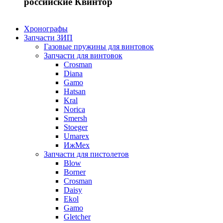
российские Квинтор
Хронографы
Запчасти ЗИП
Газовые пружины для винтовок
Запчасти для винтовок
Crosman
Diana
Gamo
Hatsan
Kral
Norica
Smersh
Stoeger
Umarex
ИжМех
Запчасти для пистолетов
Blow
Borner
Crosman
Daisy
Ekol
Gamo
Gletcher