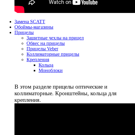
Замена SCATT
Обоймы-магазины
Прицелы
Защитные чехлы на прицел
Обвес на прицелы
Прицелы Veber
Коллиматорные прицелы
Крепления
Кольца
Моноблоки
В этом разделе прицелы оптические и
коллиматорные. Кронштейны, кольца для
крепления.