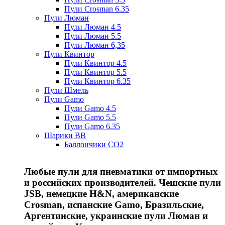
Пули Crosman 6.35
Пули Люман
Пули Люман 4.5
Пули Люман 5.5
Пули Люман 6,35
Пули Квинтор
Пули Квинтор 4.5
Пули Квинтор 5.5
Пули Квинтор 6.35
Пули Шмель
Пули Gamo
Пули Gamo 4.5
Пули Gamo 5.5
Пули Gamo 6.35
Шарики BB
Баллончики CO2
Любые пули для пневматики от импортных
и российских производителей. Чешские пули
JSB, немецкие H&N, американские
Crosman, испанские Gamo, Бразильские,
Аргентинские, украинские пули Люман и