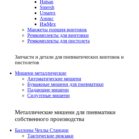
Hatsan
Smersh
Umarex
Аникс
ИжМех
Манжеты поршня винтовок
Ремкомплекты для винтовки
Ремкомплекты для пистолета
Запчасти и детали для пневматических винтовок и
пистолетов
Мишени металлические
Автоматические мишени
Бумажные мишени для пневматики
Падающие мишени
Силуэтные мишени
Металлические мишени для пневматики
собственного производства
Баллоны Чехлы Станции
Тактические рюкзаки