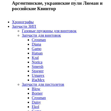
Аргентинские, украинские пули Люман и
российские Квинтор
Хронографы
Запчасти ЗИП
Газовые пружины для винтовок
Запчасти для винтовок
Crosman
Diana
Gamo
Hatsan
Kral
Norica
Smersh
Stoeger
Umarex
ИжМех
Запчасти для пистолетов
Blow
Borner
Crosman
Daisy
Ekol