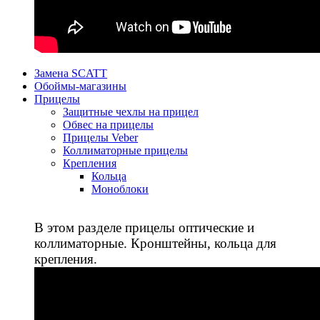
Замена SCATT
Обоймы-магазины
Прицелы
Защитные чехлы на прицел
Обвес на прицелы
Прицелы Veber
Коллиматорные прицелы
Крепления
Кольца
Моноблоки
В этом разделе прицелы оптические и
коллиматорные. Кронштейны, кольца для
крепления.