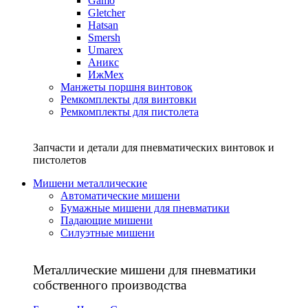
Gamo
Gletcher
Hatsan
Smersh
Umarex
Аникс
ИжМех
Манжеты поршня винтовок
Ремкомплекты для винтовки
Ремкомплекты для пистолета
Запчасти и детали для пневматических винтовок и
пистолетов
Мишени металлические
Автоматические мишени
Бумажные мишени для пневматики
Падающие мишени
Силуэтные мишени
Металлические мишени для пневматики
собственного производства