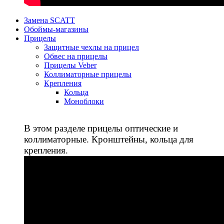
Замена SCATT
Обоймы-магазины
Прицелы
Защитные чехлы на прицел
Обвес на прицелы
Прицелы Veber
Коллиматорные прицелы
Крепления
Кольца
Моноблоки
В этом разделе прицелы оптические и
коллиматорные. Кронштейны, кольца для
крепления.