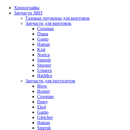
Хронографы
Запчасти ЗИП
Газовые пружины для винтовок
Запчасти для винтовок
Crosman
Diana
Gamo
Hatsan
Kral
Norica
Smersh
Stoeger
Umarex
ИжМех
Запчасти для пистолетов
Blow
Borner
Crosman
Daisy
Ekol
Gamo
Gletcher
Hatsan
Smersh