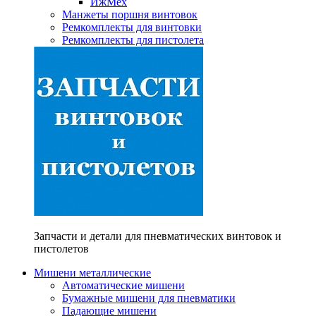
ИжМех
Манжеты поршня винтовок
Ремкомплекты для винтовки
Ремкомплекты для пистолета
Запчасти и детали для пневматических винтовок и
пистолетов
Мишени металлические
Автоматические мишени
Бумажные мишени для пневматики
Падающие мишени