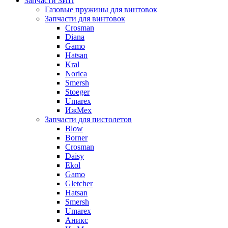
Запчасти ЗИП
Газовые пружины для винтовок
Запчасти для винтовок
Crosman
Diana
Gamo
Hatsan
Kral
Norica
Smersh
Stoeger
Umarex
ИжМех
Запчасти для пистолетов
Blow
Borner
Crosman
Daisy
Ekol
Gamo
Gletcher
Hatsan
Smersh
Umarex
Аникс