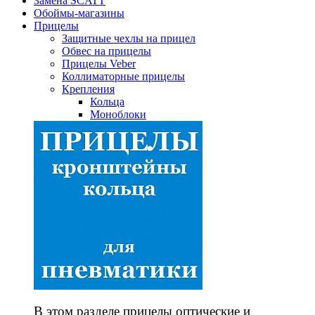
Замена SCATT
Обоймы-магазины
Прицелы
Защитные чехлы на прицел
Обвес на прицелы
Прицелы Veber
Коллиматорные прицелы
Крепления
Кольца
Моноблоки
В этом разделе прицелы оптические и