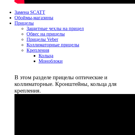
Замена SCATT
Обоймы-магазины
Прицелы
Защитные чехлы на прицел
Обвес на прицелы
Прицелы Veber
Коллиматорные прицелы
Крепления
Кольца
Моноблоки
В этом разделе прицелы оптические и
коллиматорные. Кронштейны, кольца для
крепления.