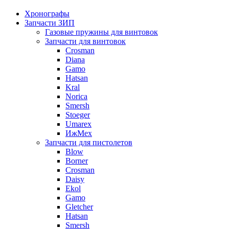
Хронографы
Запчасти ЗИП
Газовые пружины для винтовок
Запчасти для винтовок
Crosman
Diana
Gamo
Hatsan
Kral
Norica
Smersh
Stoeger
Umarex
ИжМех
Запчасти для пистолетов
Blow
Borner
Crosman
Daisy
Ekol
Gamo
Gletcher
Hatsan
Smersh