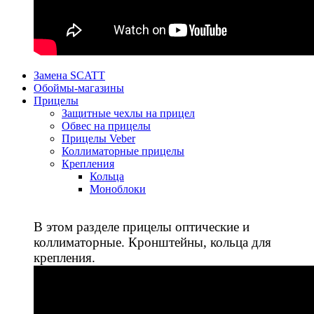
Замена SCATT
Обоймы-магазины
Прицелы
Защитные чехлы на прицел
Обвес на прицелы
Прицелы Veber
Коллиматорные прицелы
Крепления
Кольца
Моноблоки
В этом разделе прицелы оптические и
коллиматорные. Кронштейны, кольца для
крепления.