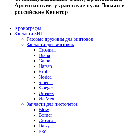
Аргентинские, украинские пули Люман и
российские Квинтор
Хронографы
Запчасти ЗИП
Газовые пружины для винтовок
Запчасти для винтовок
Crosman
Diana
Gamo
Hatsan
Kral
Norica
Smersh
Stoeger
Umarex
ИжМех
Запчасти для пистолетов
Blow
Borner
Crosman
Daisy
Ekol