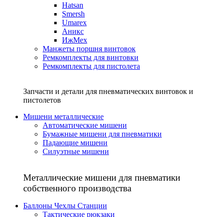
Hatsan
Smersh
Umarex
Аникс
ИжМех
Манжеты поршня винтовок
Ремкомплекты для винтовки
Ремкомплекты для пистолета
Запчасти и детали для пневматических винтовок и
пистолетов
Мишени металлические
Автоматические мишени
Бумажные мишени для пневматики
Падающие мишени
Силуэтные мишени
Металлические мишени для пневматики
собственного производства
Баллоны Чехлы Станции
Тактические рюкзаки