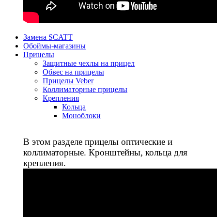
Замена SCATT
Обоймы-магазины
Прицелы
Защитные чехлы на прицел
Обвес на прицелы
Прицелы Veber
Коллиматорные прицелы
Крепления
Кольца
Моноблоки
В этом разделе прицелы оптические и
коллиматорные. Кронштейны, кольца для
крепления.