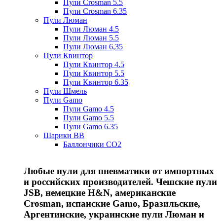
Пули Crosman 5.5
Пули Crosman 6.35
Пули Люман
Пули Люман 4.5
Пули Люман 5.5
Пули Люман 6,35
Пули Квинтор
Пули Квинтор 4.5
Пули Квинтор 5.5
Пули Квинтор 6.35
Пули Шмель
Пули Gamo
Пули Gamo 4.5
Пули Gamo 5.5
Пули Gamo 6.35
Шарики BB
Баллончики CO2
Любые пули для пневматики от импортных
и российских производителей. Чешские пули
JSB, немецкие H&N, американские
Crosman, испанские Gamo, Бразильские,
Аргентинские, украинские пули Люман и