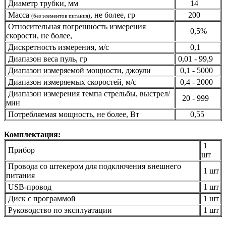
Диаметр трубки, мм
14
Масса
, не более, гр
200
(без элементов питания)
Относительная погрешность измерения
0,5%
скорости, не более,
Дискретность измерения, м/с
0,1
Диапазон веса пуль, гр
0,01 - 99,9
Диапазон измеряемой мощности, джоули
0,1 - 5000
Диапазон измеряемых скоростей, м/с
0,4 - 2000
Диапазон измерения темпа стрельбы, выстрел/
20 - 999
мин
Потребляемая мощность, не более, Вт
0,55
Комплектация:
1
Прибор
шт
Провода со штекером для подключения внешнего
1 шт
питания
USB-провод
1 шт
Диск с программой
1 шт
Руководство по эксплуатации
1 шт