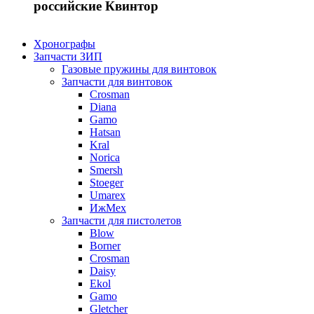
российские Квинтор
Хронографы
Запчасти ЗИП
Газовые пружины для винтовок
Запчасти для винтовок
Crosman
Diana
Gamo
Hatsan
Kral
Norica
Smersh
Stoeger
Umarex
ИжМех
Запчасти для пистолетов
Blow
Borner
Crosman
Daisy
Ekol
Gamo
Gletcher