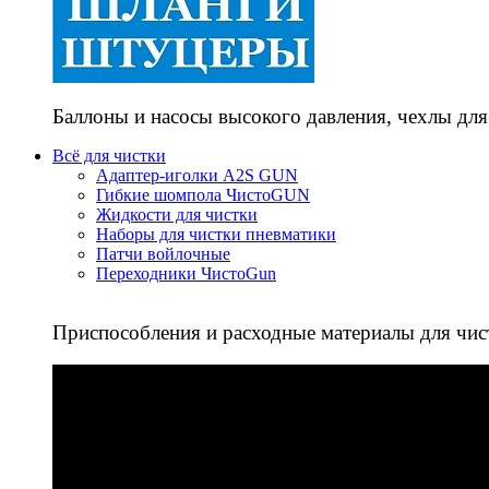
Баллоны и насосы высокого давления, чехлы для
Всё для чистки
Адаптер-иголки A2S GUN
Гибкие шомпола ЧистоGUN
Жидкости для чистки
Наборы для чистки пневматики
Патчи войлочные
Переходники ЧистоGun
Приспособления и расходные материалы для чис