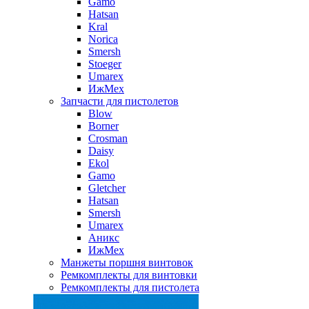
Gamo
Hatsan
Kral
Norica
Smersh
Stoeger
Umarex
ИжМех
Запчасти для пистолетов
Blow
Borner
Crosman
Daisy
Ekol
Gamo
Gletcher
Hatsan
Smersh
Umarex
Аникс
ИжМех
Манжеты поршня винтовок
Ремкомплекты для винтовки
Ремкомплекты для пистолета