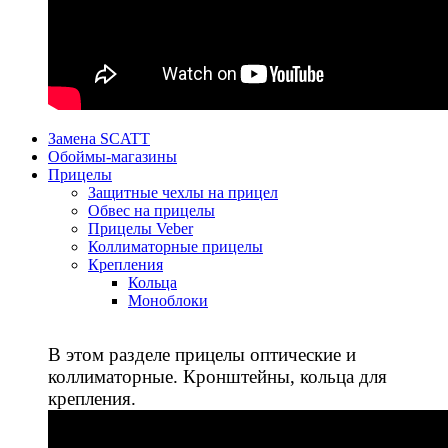
Замена SCATT
Обоймы-магазины
Прицелы
Защитные чехлы на прицел
Обвес на прицелы
Прицелы Veber
Коллиматорные прицелы
Крепления
Кольца
Моноблоки
В этом разделе прицелы оптические и
коллиматорные. Кронштейны, кольца для
крепления.