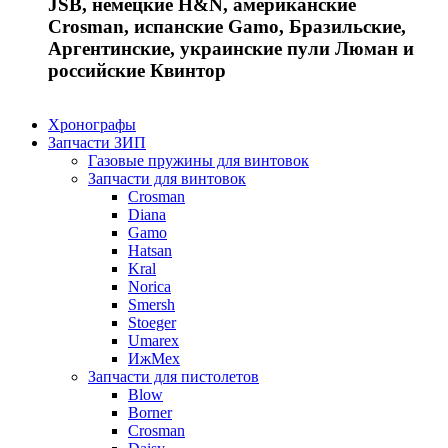
JSB, немецкие H&N, американские
Crosman, испанские Gamo, Бразильские,
Аргентинские, украинские пули Люман и
российские Квинтор
Хронографы
Запчасти ЗИП
Газовые пружины для винтовок
Запчасти для винтовок
Crosman
Diana
Gamo
Hatsan
Kral
Norica
Smersh
Stoeger
Umarex
ИжМех
Запчасти для пистолетов
Blow
Borner
Crosman