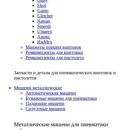
Daisy
Ekol
Gamo
Gletcher
Hatsan
Smersh
Umarex
Аникс
ИжМех
Манжеты поршня винтовок
Ремкомплекты для винтовки
Ремкомплекты для пистолета
Запчасти и детали для пневматических винтовок и
пистолетов
Мишени металлические
Автоматические мишени
Бумажные мишени для пневматики
Падающие мишени
Силуэтные мишени
Металлические мишени для пневматики