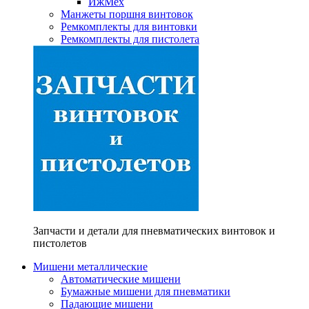
ИжМех
Манжеты поршня винтовок
Ремкомплекты для винтовки
Ремкомплекты для пистолета
Запчасти и детали для пневматических винтовок и
пистолетов
Мишени металлические
Автоматические мишени
Бумажные мишени для пневматики
Падающие мишени