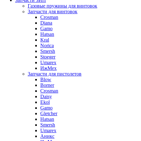
Запчасти ЗИП
Газовые пружины для винтовок
Запчасти для винтовок
Crosman
Diana
Gamo
Hatsan
Kral
Norica
Smersh
Stoeger
Umarex
ИжМех
Запчасти для пистолетов
Blow
Borner
Crosman
Daisy
Ekol
Gamo
Gletcher
Hatsan
Smersh
Umarex
Аникс