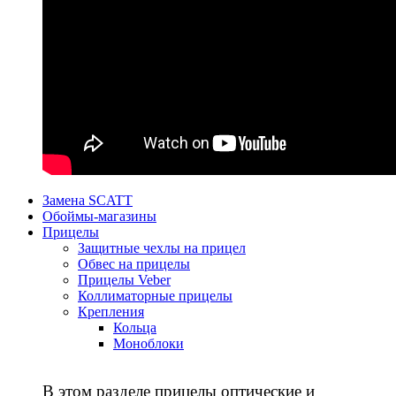
Замена SCATT
Обоймы-магазины
Прицелы
Защитные чехлы на прицел
Обвес на прицелы
Прицелы Veber
Коллиматорные прицелы
Крепления
Кольца
Моноблоки
В этом разделе прицелы оптические и