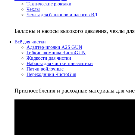
Тактические рюкзаки
Чехлы
Чехлы для баллонов и насосов ВД
Баллоны и насосы высокого давления, чехлы для
Всё для чистки
Адаптер-иголки A2S GUN
Гибкие шомпола ЧистоGUN
Жидкости для чистки
Наборы для чистки пневматики
Патчи войлочные
Переходники ЧистоGun
Приспособления и расходные материалы для чис