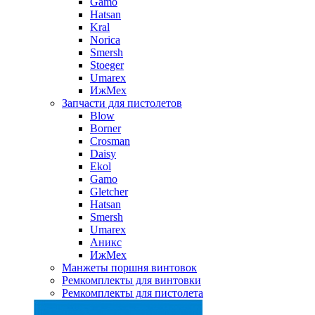
Gamo
Hatsan
Kral
Norica
Smersh
Stoeger
Umarex
ИжМех
Запчасти для пистолетов
Blow
Borner
Crosman
Daisy
Ekol
Gamo
Gletcher
Hatsan
Smersh
Umarex
Аникс
ИжМех
Манжеты поршня винтовок
Ремкомплекты для винтовки
Ремкомплекты для пистолета