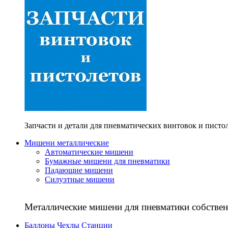
Запчасти и детали для пневматических винтовок и писто
Мишени металлические
Автоматические мишени
Бумажные мишени для пневматики
Падающие мишени
Силуэтные мишени
Металлические мишени для пневматики собствен
Баллоны Чехлы Станции