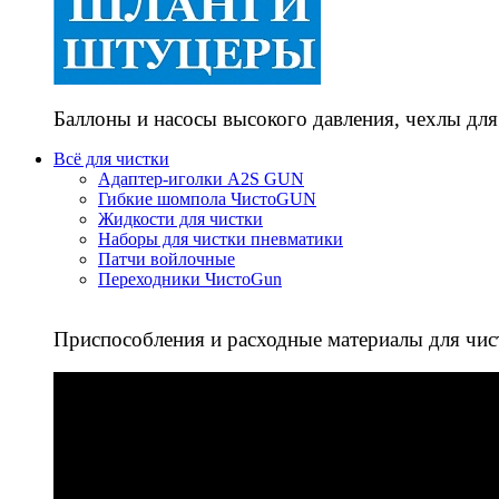
Баллоны и насосы высокого давления, чехлы для
Всё для чистки
Адаптер-иголки A2S GUN
Гибкие шомпола ЧистоGUN
Жидкости для чистки
Наборы для чистки пневматики
Патчи войлочные
Переходники ЧистоGun
Приспособления и расходные материалы для чис