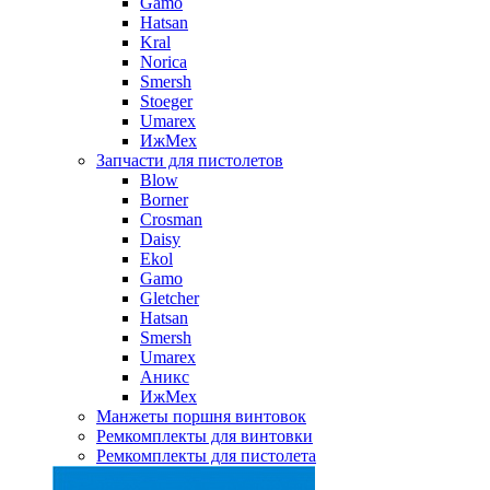
Gamo
Hatsan
Kral
Norica
Smersh
Stoeger
Umarex
ИжМех
Запчасти для пистолетов
Blow
Borner
Crosman
Daisy
Ekol
Gamo
Gletcher
Hatsan
Smersh
Umarex
Аникс
ИжМех
Манжеты поршня винтовок
Ремкомплекты для винтовки
Ремкомплекты для пистолета