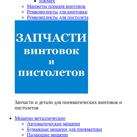
ИжМех
Манжеты поршня винтовок
Ремкомплекты для винтовки
Ремкомплекты для пистолета
Запчасти и детали для пневматических винтовок и
пистолетов
Мишени металлические
Автоматические мишени
Бумажные мишени для пневматики
Падающие мишени