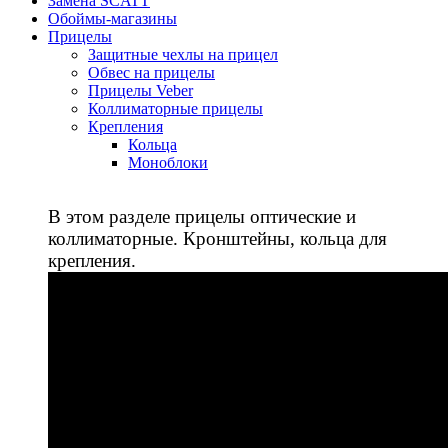
Замена SCATT
Обоймы-магазины
Прицелы
Защитные чехлы на прицел
Обвес на прицелы
Прицелы Veber
Коллиматорные прицелы
Крепления
Кольца
Моноблоки
В этом разделе прицелы оптические и
коллиматорные. Кронштейны, кольца для
крепления.