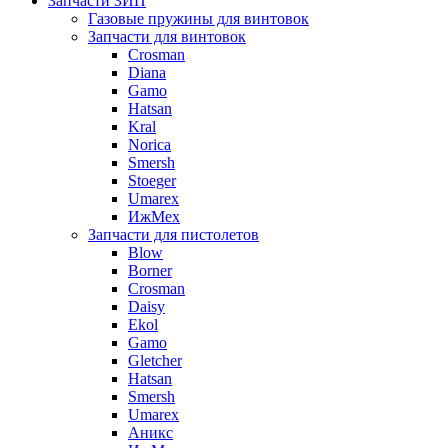
Запчасти ЗИП
Газовые пружины для винтовок
Запчасти для винтовок
Crosman
Diana
Gamo
Hatsan
Kral
Norica
Smersh
Stoeger
Umarex
ИжМех
Запчасти для пистолетов
Blow
Borner
Crosman
Daisy
Ekol
Gamo
Gletcher
Hatsan
Smersh
Umarex
Аникс