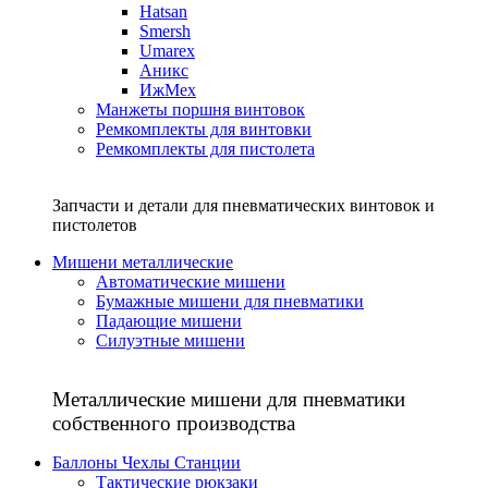
Hatsan
Smersh
Umarex
Аникс
ИжМех
Манжеты поршня винтовок
Ремкомплекты для винтовки
Ремкомплекты для пистолета
Запчасти и детали для пневматических винтовок и
пистолетов
Мишени металлические
Автоматические мишени
Бумажные мишени для пневматики
Падающие мишени
Силуэтные мишени
Металлические мишени для пневматики
собственного производства
Баллоны Чехлы Станции
Тактические рюкзаки