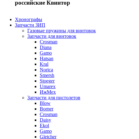
российские Квинтор
Хронографы
Запчасти ЗИП
Газовые пружины для винтовок
Запчасти для винтовок
Crosman
Diana
Gamo
Hatsan
Kral
Norica
Smersh
Stoeger
Umarex
ИжМех
Запчасти для пистолетов
Blow
Borner
Crosman
Daisy
Ekol
Gamo
Gletcher