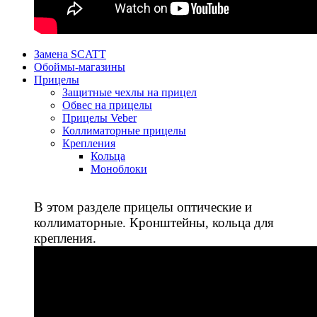
Замена SCATT
Обоймы-магазины
Прицелы
Защитные чехлы на прицел
Обвес на прицелы
Прицелы Veber
Коллиматорные прицелы
Крепления
Кольца
Моноблоки
В этом разделе прицелы оптические и
коллиматорные. Кронштейны, кольца для
крепления.