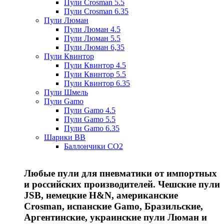
Пули Crosman 5.5
Пули Crosman 6.35
Пули Люман
Пули Люман 4.5
Пули Люман 5.5
Пули Люман 6,35
Пули Квинтор
Пули Квинтор 4.5
Пули Квинтор 5.5
Пули Квинтор 6.35
Пули Шмель
Пули Gamo
Пули Gamo 4.5
Пули Gamo 5.5
Пули Gamo 6.35
Шарики BB
Баллончики CO2
Любые пули для пневматики от импортных
и российских производителей. Чешские пули
JSB, немецкие H&N, американские
Crosman, испанские Gamo, Бразильские,
Аргентинские, украинские пули Люман и