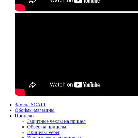
Замена SCATT
Обоймы-магазины
Прицелы
Защитные чехлы на прицел
Обвес на прицелы
Прицелы Veber
Коллиматорные прицелы