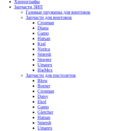
Хронографы
Запчасти ЗИП
Газовые пружины для винтовок
Запчасти для винтовок
Crosman
Diana
Gamo
Hatsan
Kral
Norica
Smersh
Stoeger
Umarex
ИжМех
Запчасти для пистолетов
Blow
Borner
Crosman
Daisy
Ekol
Gamo
Gletcher
Hatsan
Smersh
Umarex