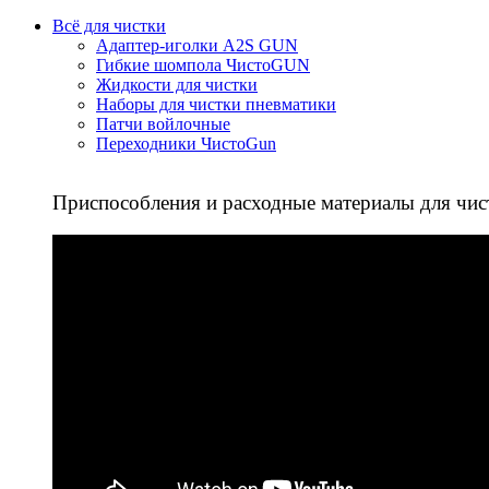
Всё для чистки
Адаптер-иголки A2S GUN
Гибкие шомпола ЧистоGUN
Жидкости для чистки
Наборы для чистки пневматики
Патчи войлочные
Переходники ЧистоGun
Приспособления и расходные материалы для чис