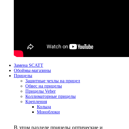
Замена SCATT
Обоймы-магазины
Прицелы
Защитные чехлы на прицел
Обвес на прицелы
Прицелы Veber
Коллиматорные прицелы
Крепления
Кольца
Моноблоки
В этом разделе прицелы оптические и