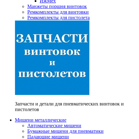
ИжМех
Манжеты поршня винтовок
Ремкомплекты для винтовки
Ремкомплекты для пистолета
Запчасти и детали для пневматических винтовок и
пистолетов
Мишени металлические
Автоматические мишени
Бумажные мишени для пневматики
Падающие мишени