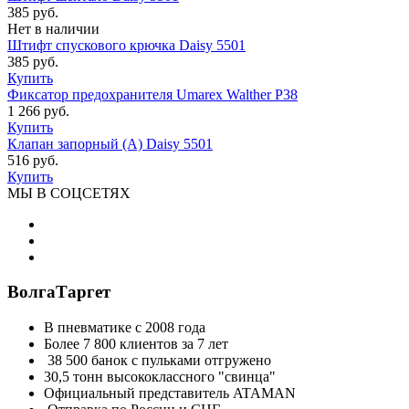
385 руб.
Нет в наличии
Штифт спускового крючка Daisy 5501
385 руб.
Купить
Фиксатор предохранителя Umarex Walther P38
1 266 руб.
Купить
Клапан запорный (А) Daisy 5501
516 руб.
Купить
МЫ В СОЦСЕТЯХ
ВолгаТаргет
В пневматике с 2008 года
Более 7 800 клиентов за 7 лет
38 500 банок с пульками отгружено
30,5 тонн высококлассного "свинца"
Официальный представитель ATAMAN