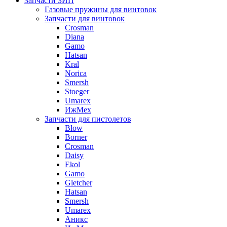
Запчасти ЗИП
Газовые пружины для винтовок
Запчасти для винтовок
Crosman
Diana
Gamo
Hatsan
Kral
Norica
Smersh
Stoeger
Umarex
ИжМех
Запчасти для пистолетов
Blow
Borner
Crosman
Daisy
Ekol
Gamo
Gletcher
Hatsan
Smersh
Umarex
Аникс