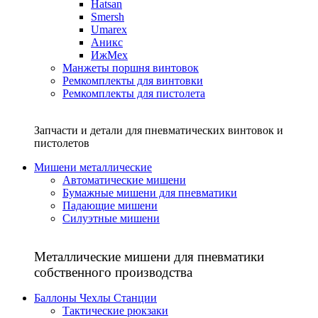
Hatsan
Smersh
Umarex
Аникс
ИжМех
Манжеты поршня винтовок
Ремкомплекты для винтовки
Ремкомплекты для пистолета
Запчасти и детали для пневматических винтовок и
пистолетов
Мишени металлические
Автоматические мишени
Бумажные мишени для пневматики
Падающие мишени
Силуэтные мишени
Металлические мишени для пневматики
собственного производства
Баллоны Чехлы Станции
Тактические рюкзаки