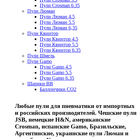
Пули Crosman 6.35
Пули Люман
Пули Люман 4.5
Пули Люман 5.5
Пули Люман 6,35
Пули Квинтор
Пули Квинтор 4.5
Пули Квинтор 5.5
Пули Квинтор 6.35
Пули Шмель
Пули Gamo
Пули Gamo 4.5
Пули Gamo 5.5
Пули Gamo 6.35
Шарики BB
Баллончики CO2
Любые пули для пневматики от импортных
и российских производителей. Чешские пули
JSB, немецкие H&N, американские
Crosman, испанские Gamo, Бразильские,
Аргентинские, украинские пули Люман и