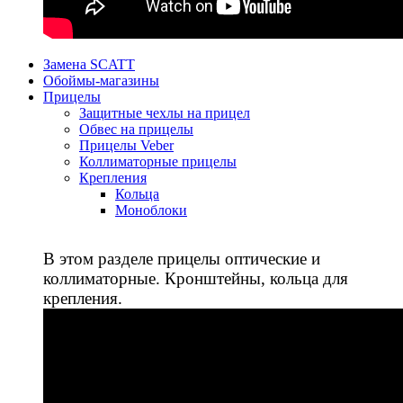
Замена SCATT
Обоймы-магазины
Прицелы
Защитные чехлы на прицел
Обвес на прицелы
Прицелы Veber
Коллиматорные прицелы
Крепления
Кольца
Моноблоки
В этом разделе прицелы оптические и
коллиматорные. Кронштейны, кольца для
крепления.