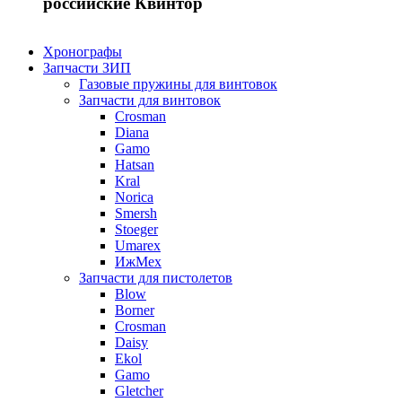
российские Квинтор
Хронографы
Запчасти ЗИП
Газовые пружины для винтовок
Запчасти для винтовок
Crosman
Diana
Gamo
Hatsan
Kral
Norica
Smersh
Stoeger
Umarex
ИжМех
Запчасти для пистолетов
Blow
Borner
Crosman
Daisy
Ekol
Gamo
Gletcher