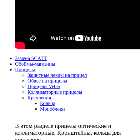
Замена SCATT
Обоймы-магазины
Прицелы
Защитные чехлы на прицел
Обвес на прицелы
Прицелы Veber
Коллиматорные прицелы
Крепления
Кольца
Моноблоки
В этом разделе прицелы оптические и
коллиматорные. Кронштейны, кольца для
крепления.