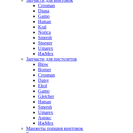
Запчасти для винтовок
Crosman
Diana
Gamo
Hatsan
Kral
Norica
Smersh
Stoeger
Umarex
ИжМех
Запчасти для пистолетов
Blow
Borner
Crosman
Daisy
Ekol
Gamo
Gletcher
Hatsan
Smersh
Umarex
Аникс
ИжМех
Манжеты поршня винтовок