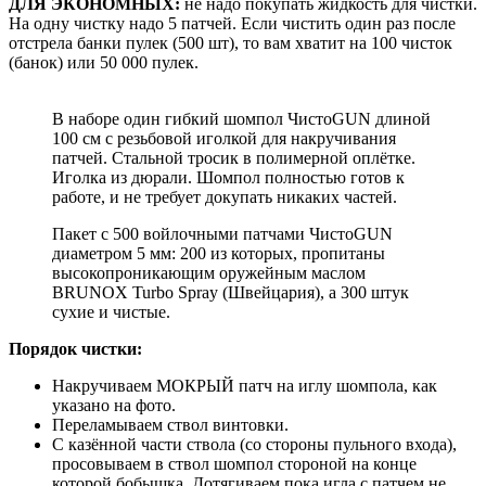
ДЛЯ ЭКОНОМНЫХ:
не надо покупать жидкость для чистки.
На одну чистку надо 5 патчей. Если чистить один раз после
отстрела банки пулек (500 шт), то вам хватит на 100 чисток
(банок) или 50 000 пулек.
В наборе один гибкий шомпол ЧистоGUN длиной
100 см с резьбовой иголкой для накручивания
патчей. Стальной тросик в полимерной оплётке.
Иголка из дюрали. Шомпол полностью готов к
работе, и не требует докупать никаких частей.
Пакет с 500 войлочными патчами ЧистоGUN
диаметром 5 мм: 200 из которых, пропитаны
высокопроникающим оружейным маслом
BRUNOX Turbo Spray (Швейцария), а 300 штук
сухие и чистые.
Порядок чистки:
Накручиваем МОКРЫЙ патч на иглу шомпола, как
указано на фото.
Переламываем ствол винтовки.
С казённой части ствола (со стороны пульного входа),
просовываем в ствол шомпол стороной на конце
которой бобышка. Дотягиваем пока игла с патчем не