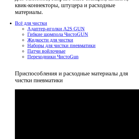
квик-коннекторы, штуцера и расходные
материалы.
Всё для чистки
Адаптер-иголки A2S GUN
Гибкие шомпола ЧистоGUN
Жидкости для чистки
Наборы для чистки пневматики
Патчи войлочные
Переходники ЧистоGun
Приспособления и расходные материалы для
чистки пневматики