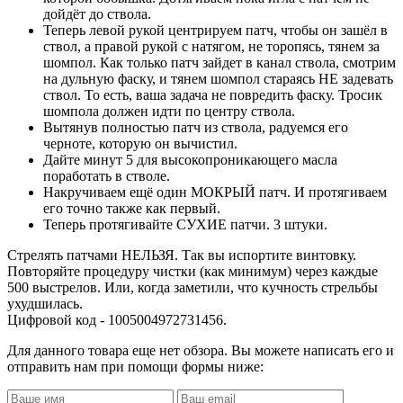
дойдёт до ствола.
Теперь левой рукой центрируем патч, чтобы он зашёл в
ствол, а правой рукой с натягом, не торопясь, тянем за
шомпол. Как только патч зайдет в канал ствола, смотрим
на дульную фаску, и тянем шомпол стараясь НЕ задевать
ствол. То есть, ваша задача не повредить фаску. Тросик
шомпола должен идти по центру ствола.
Вытянув полностью патч из ствола, радуемся его
черноте, которую он вычистил.
Дайте минут 5 для высокопроникающего масла
поработать в стволе.
Накручиваем ещё один МОКРЫЙ патч. И протягиваем
его точно также как первый.
Теперь протягивайте СУХИЕ патчи. 3 штуки.
Стрелять патчами НЕЛЬЗЯ. Так вы испортите винтовку.
Повторяйте процедуру чистки (как минимум) через каждые
500 выстрелов. Или, когда заметили, что кучность стрельбы
ухудшилась.
Цифровой код - 1005004972731456.
Для данного товара еще нет обзора. Вы можете написать его и
отправить нам при помощи формы ниже: