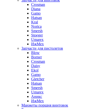
Запчасти для винтовок
Crosman
Diana
Gamo
Hatsan
Kral
Norica
Smersh
Stoeger
Umarex
ИжМех
Запчасти для пистолетов
Blow
Borner
Crosman
Daisy
Ekol
Gamo
Gletcher
Hatsan
Smersh
Umarex
Аникс
ИжМех
Манжеты поршня винтовок