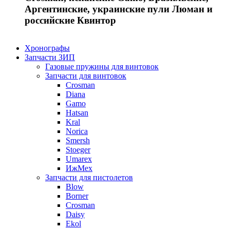
Аргентинские, украинские пули Люман и
российские Квинтор
Хронографы
Запчасти ЗИП
Газовые пружины для винтовок
Запчасти для винтовок
Crosman
Diana
Gamo
Hatsan
Kral
Norica
Smersh
Stoeger
Umarex
ИжМех
Запчасти для пистолетов
Blow
Borner
Crosman
Daisy
Ekol