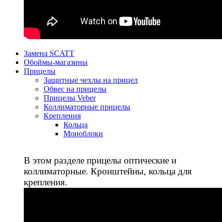
Замена SCATT
Обоймы-магазины
Прицелы
Защитные чехлы на прицел
Обвес на прицелы
Прицелы Veber
Коллиматорные прицелы
Крепления
Кольца
Моноблоки
В этом разделе прицелы оптические и
коллиматорные. Кронштейны, кольца для
крепления.