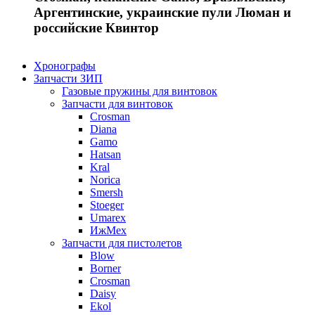
Аргентинские, украинские пули Люман и
российские Квинтор
Хронографы
Запчасти ЗИП
Газовые пружины для винтовок
Запчасти для винтовок
Crosman
Diana
Gamo
Hatsan
Kral
Norica
Smersh
Stoeger
Umarex
ИжМех
Запчасти для пистолетов
Blow
Borner
Crosman
Daisy
Ekol