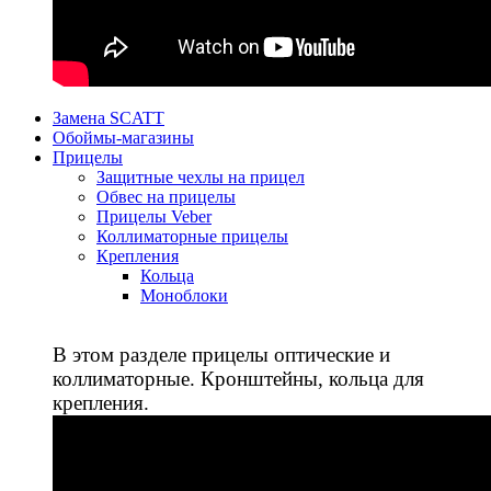
Замена SCATT
Обоймы-магазины
Прицелы
Защитные чехлы на прицел
Обвес на прицелы
Прицелы Veber
Коллиматорные прицелы
Крепления
Кольца
Моноблоки
В этом разделе прицелы оптические и
коллиматорные. Кронштейны, кольца для
крепления.