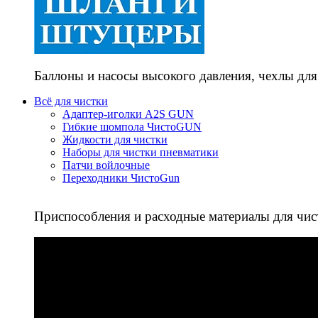
Баллоны и насосы высокого давления, чехлы для
Всё для чистки
Адаптер-иголки A2S GUN
Гибкие шомпола ЧистоGUN
Жидкости для чистки
Наборы для чистки пневматики
Патчи войлочные
Переходники ЧистоGun
Приспособления и расходные материалы для чис