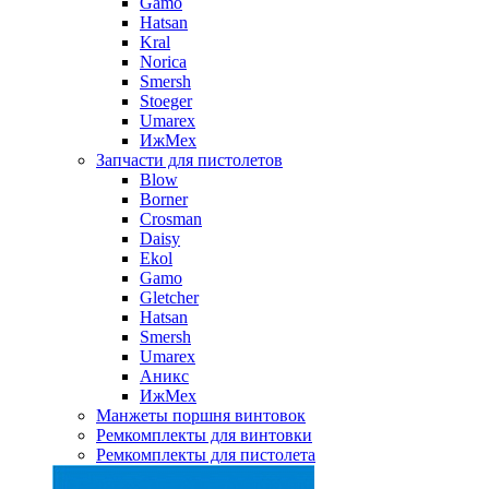
Gamo
Hatsan
Kral
Norica
Smersh
Stoeger
Umarex
ИжМех
Запчасти для пистолетов
Blow
Borner
Crosman
Daisy
Ekol
Gamo
Gletcher
Hatsan
Smersh
Umarex
Аникс
ИжМех
Манжеты поршня винтовок
Ремкомплекты для винтовки
Ремкомплекты для пистолета